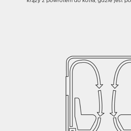
krąży z powrotem do kotła, gdzie jest 