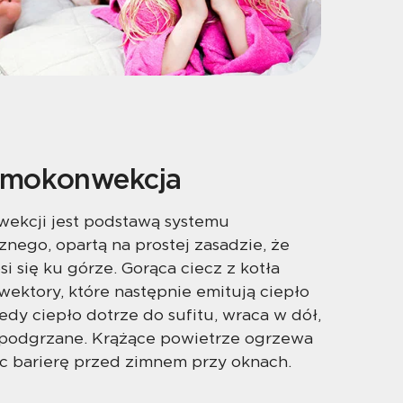
samokonwekcja
ekcji jest podstawą systemu
nego, opartą na prostej zasadzie, że
i się ku górze. Gorąca ciecz z kotła
nwektory, które następnie emitują ciepło
edy ciepło dotrze do sufitu, wraca w dół,
 podgrzane. Krążące powietrze ogrzewa
ąc barierę przed zimnem przy oknach.