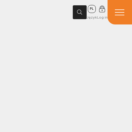
PL
Język
Log in