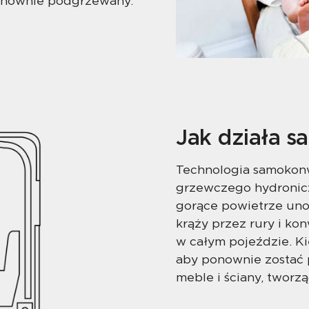
ponownie podgrzewany.
Jak działa 
Technologia samokonw
grzewczego hydronicz
gorące powietrze unos
krąży przez rury i ko
w całym pojeździe. Ki
aby ponownie zostać
meble i ściany, tworz